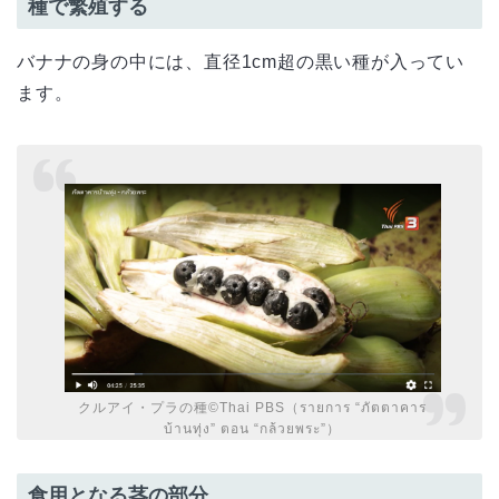
種で繁殖する
バナナの身の中には、直径1cm超の黒い種が入ってい
ます。
クルアイ・プラの種©Thai PBS（รายการ “ภัตตาคาร
บ้านทุ่ง” ตอน “กล้วยพระ”）
食用となる茎の部分