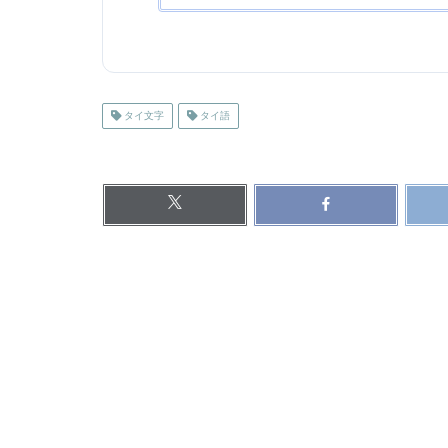
タイ文字
タイ語