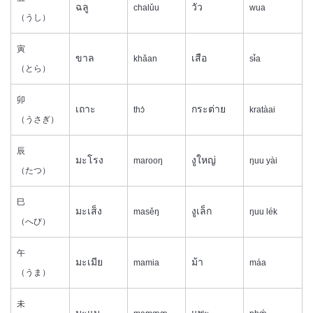
ฉลู
วัว
chalǔu
wua
（うし）
寅
ขาล
เสือ
khǎan
sɨ̌a
（とら）
卯
เถาะ
กระต่าย
thɔ̀
kratàai
（うさぎ）
辰
มะโรง
งูใหญ่
marooŋ
ŋuu yài
（たつ）
巳
มะเส็ง
งูเล็ก
masěŋ
ŋuu lék
（へび）
午
มะเมีย
ม้า
mamia
máa
（うま）
未