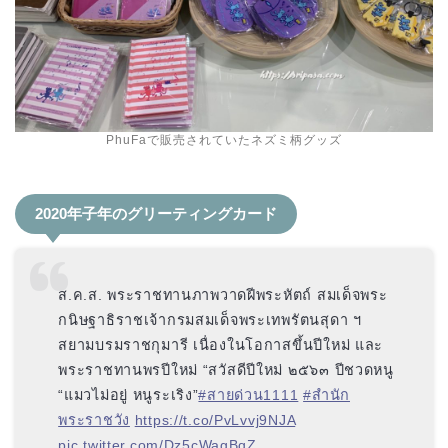
PhuFaで販売されていたネズミ柄グッズ
2020年子年のグリーティングカード
ส.ค.ส. พระราชทานภาพวาดฝีพระหัตถ์ สมเด็จพระ
กนิษฐาธิราชเจ้ากรมสมเด็จพระเทพรัตนสุดา ฯ
สยามบรมราชกุมารี เนื่องในโอกาสขึ้นปีใหม่ และ
พระราชทานพรปีใหม่ “สวัสดีปีใหม่ ๒๕๖๓ ปีชวดหนู
“แมวไม่อยู่ หนูระเริง”
#สายด่วน1111
#สำนัก
พระราชวัง
https://t.co/PvLvvj9NJA
pic.twitter.com/Dz5cWagBqZ