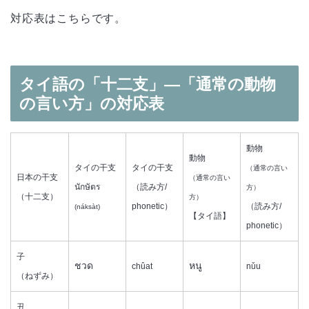
対応表はこちらです。
タイ語の「十二支」―「通常の動物
の言い方」の対応表
動物
動物
タイの干支
タイの干支
（通常の言い
日本の干支
（通常の言い
นักษัตร
（読み方/
方）
（十二支）
方）
phonetic）
（読み方/
(náksàt)
【タイ語】
phonetic）
子
ชวด
หนู
chûat
nǔu
（ねずみ）
丑