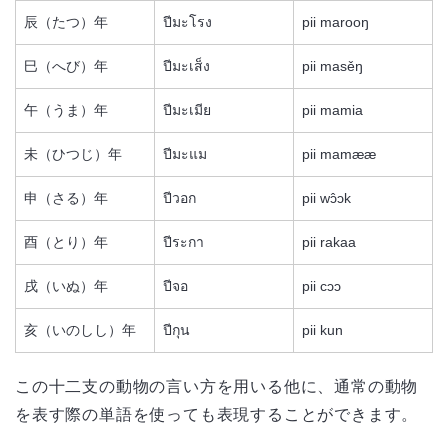
辰（たつ）年
ปีมะโรง
pii marooŋ
巳（へび）年
ปีมะเส็ง
pii masěŋ
午（うま）年
ปีมะเมีย
pii mamia
未（ひつじ）年
ปีมะแม
pii mamææ
申（さる）年
ปีวอก
pii wɔ̂ɔk
酉（とり）年
ปีระกา
pii rakaa
戌（いぬ）年
ปีจอ
pii cɔɔ
亥（いのしし）年
ปีกุน
pii kun
この十二支の動物の言い方を用いる他に、通常の動物
を表す際の単語を使っても表現することができます。