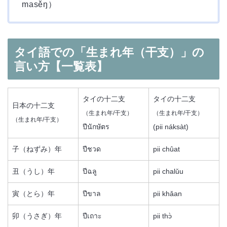
masěŋ）
タイ語での「生まれ年（干支）」の
言い方【一覧表】
タイの十二支
タイの十二支
日本の十二支
（生まれ年/干支）
（生まれ年/干支）
（生まれ年/干支）
ปีนักษัตร
(pii náksàt)
子（ねずみ）年
ปีชวด
pii chûat
丑（うし）年
ปีฉลู
pii chalǔu
寅（とら）年
ปีขาล
pii khǎan
卯（うさぎ）年
ปีเถาะ
pii thɔ̀