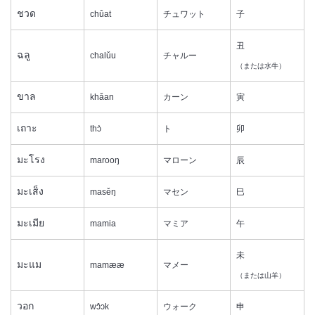
ชวด
chûat
チュワット
子
丑
ฉลู
chalǔu
チャルー
（または水牛）
ขาล
khǎan
カーン
寅
เถาะ
thɔ̀
ト
卯
มะโรง
marooŋ
マローン
辰
มะเส็ง
masěŋ
マセン
巳
มะเมีย
mamia
マミア
午
未
มะแม
mamææ
マメー
（または山羊）
วอก
wɔ̂ɔk
ウォーク
申