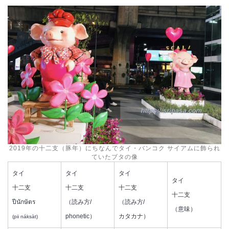
2019年の十二支（豚年）にちなんでタイ・バンコク サイアムに飾られ
ていたブタの像
タイ
タイ
タイ
タイ
十二支
十二支
十二支
十二支
ปีนักษัตร
（読み方/
（読み方/
（意味）
phonetic）
カタカナ）
(pii náksàt)