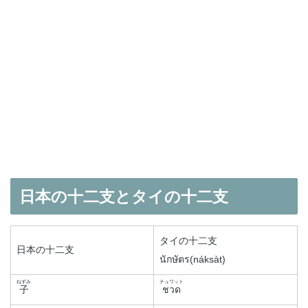
日本の十二支とタイの十二支
タイの十二支
日本の十二支
นักษัตร(náksàt)
ねずみ
チュワット
子
ชวด