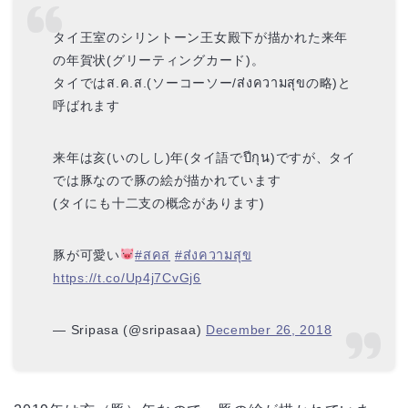
タイ王室のシリントーン王女殿下が描かれた来年
の年賀状(グリーティングカード)。
タイではส.ค.ส.(ソーコーソー/ส่งความสุขの略)と
呼ばれます
来年は亥(いのしし)年(タイ語でปีกุน)ですが、タイ
では豚なので豚の絵が描かれています
(タイにも十二支の概念があります)
豚が可愛い
#สคส
#ส่งความสุข
https://t.co/Up4j7CvGj6
— Sripasa (@sripasaa)
December 26, 2018