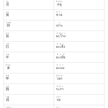
うし
チャルー
丑
ฉลู
とら
カーン
寅
ขาล
うさぎ
ト
卯
เถาะ
たつ
マローン
辰
มะโรง
へび
マセン
巳
มะเส็ง
うま
マミア
午
มะเมีย
ひつじ
マメー
未
มะแม
さる
ウォーク
申
วอก
とり
ラガー
酉
ระกา
いぬ
ジョー
戌
จอ
いのしし
グン