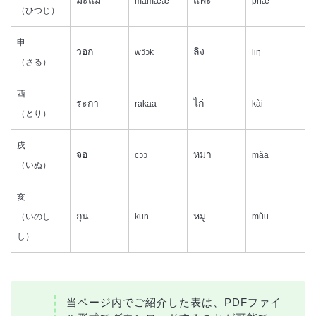
มะแม
แพะ
mamææ
phǽ
（ひつじ）
申
วอก
ลิง
wɔ̂ɔk
liŋ
（さる）
酉
ระกา
ไก่
rakaa
kài
（とり）
戌
จอ
หมา
cɔɔ
mǎa
（いぬ）
亥
กุน
หมู
（いのし
kun
mǔu
し）
当ページ内でご紹介した表は、PDFファイ