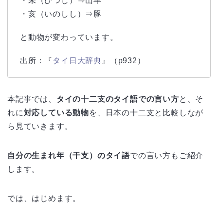
・未（ひつじ）⇒山羊
・亥（いのしし）⇒豚
と動物が変わっています。
出所：『
タイ日大辞典
』（p932）
本記事では、
タイの十二支のタイ語での言い方
と、そ
れに
対応している動物
を、日本の十二支と比較しなが
ら見ていきます。
自分の生まれ年（干支）のタイ語
での言い方もご紹介
します。
では、はじめます。