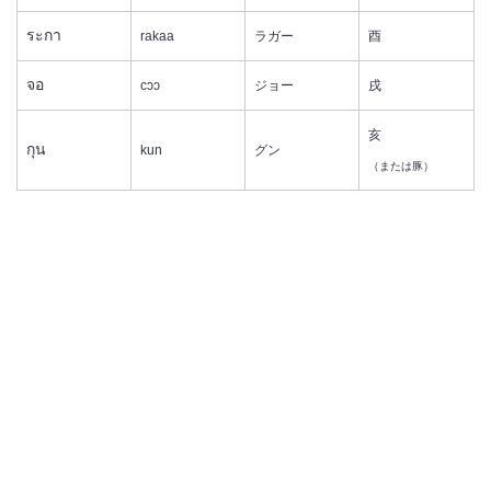
ระกา
rakaa
ラガー
酉
จอ
cɔɔ
ジョー
戌
亥
กุน
kun
グン
（または豚）