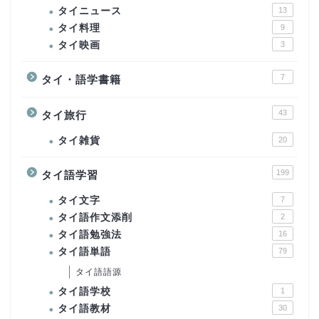
タイニュース
13
タイ料理
9
タイ映画
3
7
タイ・語学書籍
43
タイ旅行
タイ雑貨
20
199
タイ語学習
タイ文字
7
タイ語作文添削
2
タイ語勉強法
16
タイ語単語
79
タイ語語源
タイ語学校
1
タイ語教材
30