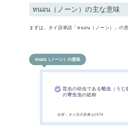
หนอน（ノーン）の主な意味
まずは、タイ語単語「หนอน（ノーン）」の
หนอน（ノーン）の意味
昆虫の幼虫である
蛆虫
（
うじ
の
寄生虫
の総称
出所：タイ日大辞典 p1574