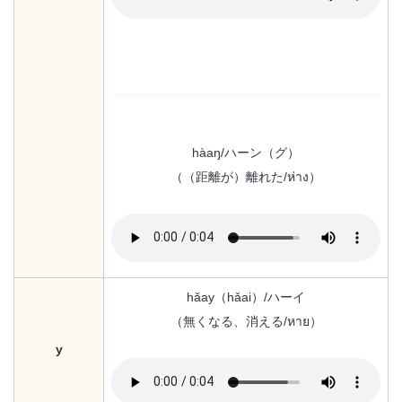
hàaŋ/ハーン（グ）
（（距離が）離れた/ห่าง）
hǎay（hǎai）/ハーイ
（無くなる、消える/หาย）
y