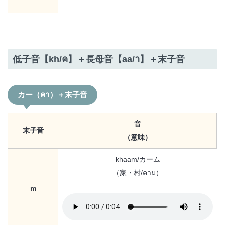
低子音【kh/ค】＋長母音【aa/า】＋末子音
カー（คา）＋末子音
音
末子音
（意味）
khaam/カーム
（家・村/คาม）
m