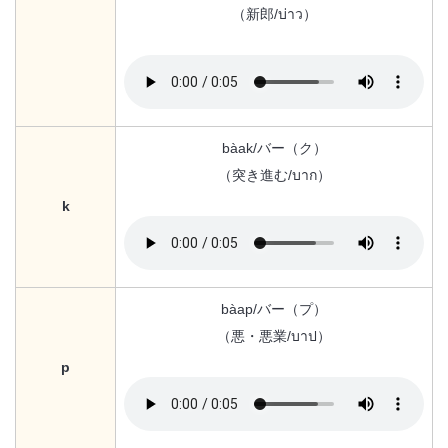
（新郎/บ่าว）
bàak/バー（ク）
（突き進む/บาก）
k
bàap/バー（プ）
（悪・悪業/บาป）
p