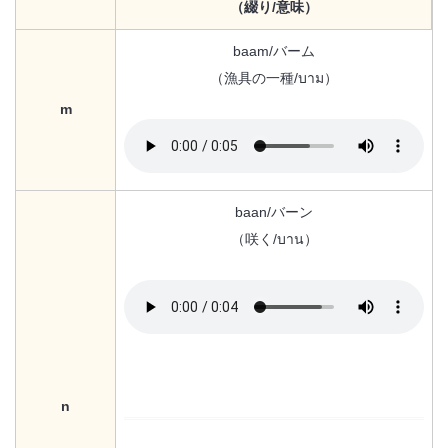
（綴り/意味）
baam/バーム
（漁具の一種/บาม）
m
baan/バーン
（咲く/บาน）
n