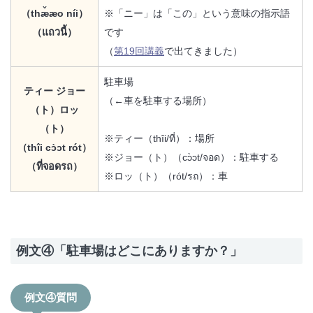
（thæ̌æo níi）
※「ニー」は「この」という意味の指示語
（แถวนี้）
です
（
第19回講義
で出てきました）
駐車場
ティー ジョー
（←車を駐車する場所）
（ト）ロッ
（ト）
※ティー（thîi/ที่）：場所
（thîi cɔ̀ɔt rót）
※ジョー（ト）（cɔ̀ɔt/จอด）：駐車する
（ที่จอดรถ）
※ロッ（ト）（rót/รถ）：車
例文④「駐車場はどこにありますか？」
例文④質問