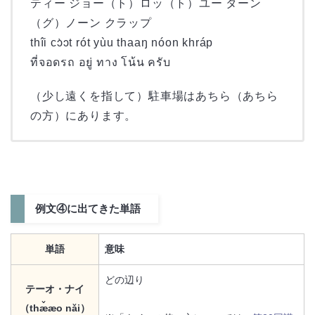
ティー ジョー（ト）ロッ（ト）ユー ターン
（グ）ノーン クラップ
thîi cɔ̀ɔt rót yùu thaaŋ nóon khráp
ที่จอดรถ อยู่ ทาง โน้น ครับ
（少し遠くを指して）駐車場はあちら（あちら
の方）にあります。
例文④に出てきた単語
単語
意味
どの辺り
テーオ・
ナイ
（thæ̌æo nǎi）