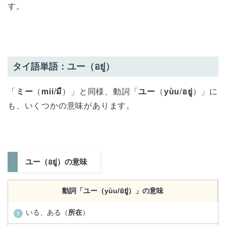
す。
タイ語単語：ユー（อยู่）
「
ミー
（
mii
/
มี
）」と同様、動詞「
ユー
（
yùu
/
อยู่
）」に
も、いくつかの意味があります。
ユー（อยู่）の意味
動詞「ユー（yùu/อยู่）」の意味
いる、ある（
所在
）