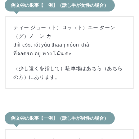
例文④の返事【一例】（話し手が女性の場合）
ティー ジョー（ト）ロッ（ト）ユー ターン
（グ）ノーン カ
thîi cɔ̀ɔt rót yùu thaaŋ nóon khâ
ที่จอดรถ อยู่ ทาง โน้น ค่ะ
（少し遠くを指して）駐車場はあちら（あちら
の方）にあります。
例文④の返事【一例】（話し手が男性の場合）