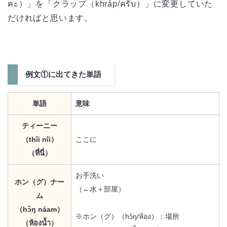
คะ）」を「クラップ（khráp/ครับ）」に変更していた
だければと思います。
例文①に出てきた単語
単語
意味
ティーニー
（thîi nîi）
ここに
（ที่นี่）
お手洗い
ホン（グ）ナー
（←水＋部屋）
ム
（hɔ̂ŋ náam）
※ホン（グ）（hɔ̂ŋ/ห้อง）：場所
（ห้องน้ำ）