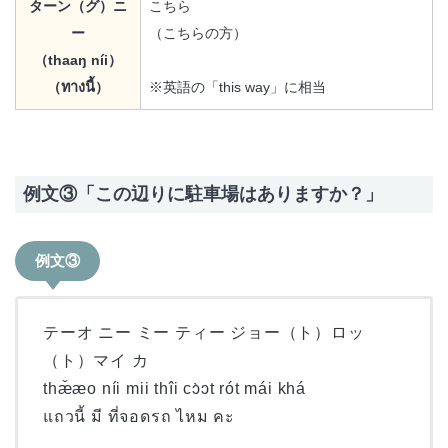
ターン（グ）ニ
こちら
ー
（こちらの方）
（thaaŋ níi）
（ทางนี้）
※英語の「this way」に相当
例文③「この辺りに駐車場はありますか？」
例文③
テーオ ニー ミー ティー ジョー（ト）ロッ
（ト）マイ カ
thæ̌æo níi mii thîi cɔ̀ɔt rót mái khá
แถวนี้ มี ที่จอดรถ ไหม คะ