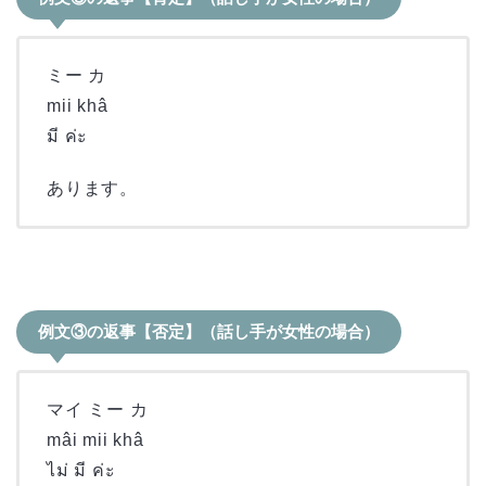
ミー カ
mii khâ
มี ค่ะ
あります。
例文③の返事【否定】（話し手が女性の場合）
マイ ミー カ
mâi mii khâ
ไม่ มี ค่ะ