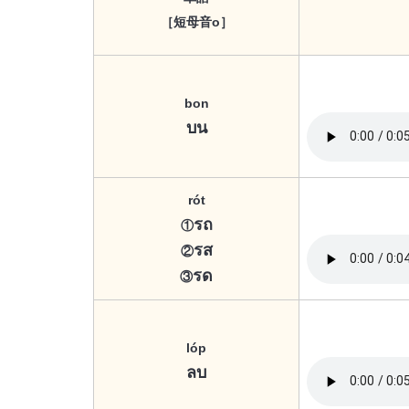
［短母音o］
bon
บน
rót
รถ
①
รส
②
รด
③
lóp
ลบ