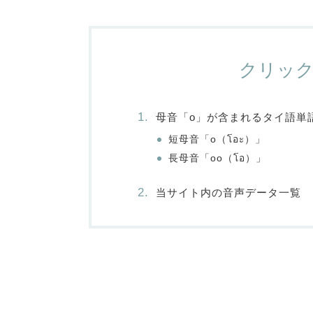
クリッ
母音「o」が含まれるタイ語単
短母音「o（โอะ）」
長母音「oo（โอ）」
当サイト内の音声データ一覧