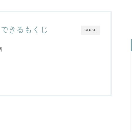
クできるもくじ
CLOSE
語