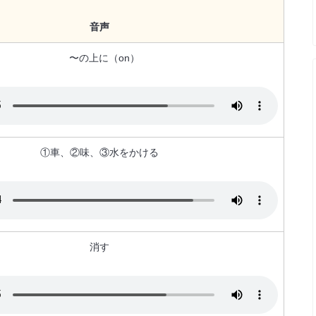
音声
〜の上に（on）
①車、②味、③水をかける
消す