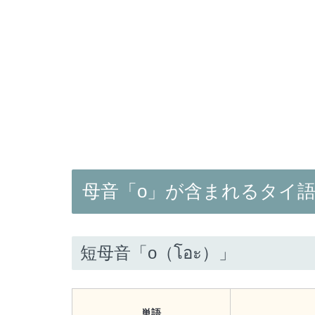
母音「o」が含まれるタイ
短母音「o（โอะ）」
単語