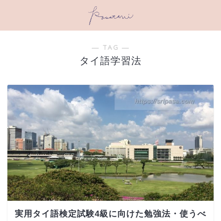
― TAG ―
タイ語学習法
実用タイ語検定試験4級に向けた勉強法・使うべ